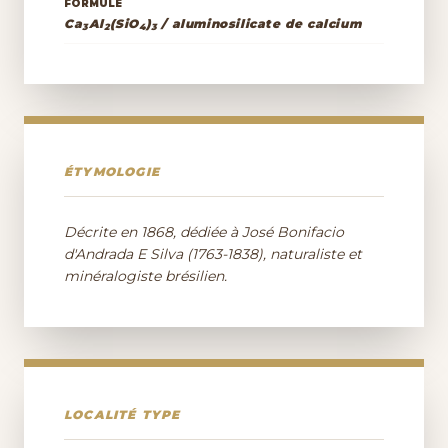
FORMULE
Ca
Al
(SiO
)
/ aluminosilicate de calcium
3
2
4
3
ÉTYMOLOGIE
Décrite en 1868, dédiée à José Bonifacio
d'Andrada E Silva (1763-1838), naturaliste et
minéralogiste brésilien.
LOCALITÉ TYPE