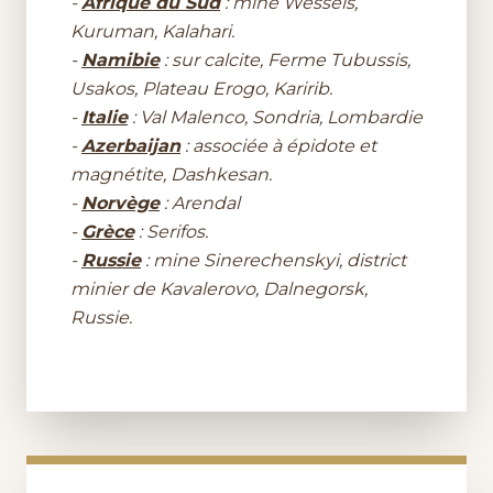
-
Afrique du Sud
: mine Wessels,
Kuruman, Kalahari.
-
Namibie
: sur calcite, Ferme Tubussis,
Usakos, Plateau Erogo, Karirib.
-
Italie
: Val Malenco, Sondria, Lombardie
-
Azerbaijan
: associée à épidote et
magnétite, Dashkesan.
-
Norvège
: Arendal
-
Grèce
: Serifos.
-
Russie
: mine Sinerechenskyi, district
minier de Kavalerovo, Dalnegorsk,
Russie.