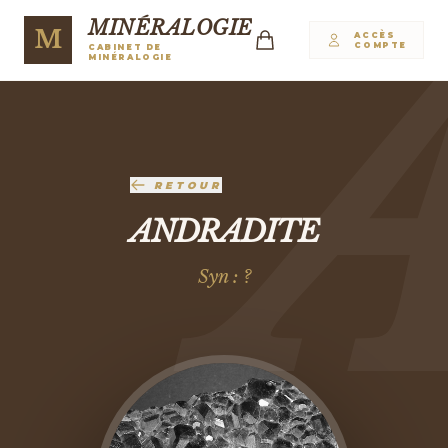
MINÉRALOGIE
M
ACCÈS
COMPTE
CABINET DE
MINÉRALOGIE
RETOUR
ANDRADITE
Syn : ?