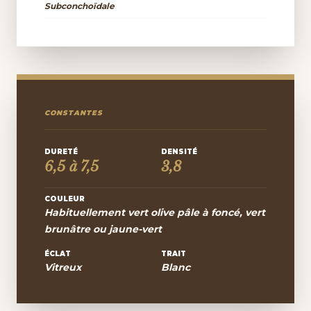
Subconchoïdale
CONSTANTES
DURETÉ
DENSITÉ
6,5 à 7,5
3,8
COULEUR
Habituellement vert olive pâle à foncé, vert
brunâtre ou jaune-vert
ÉCLAT
TRAIT
Vitreux
Blanc