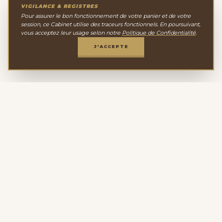
VIGILANCE & REGISTRES
Pour assurer le bon fonctionnement de votre panier et de votre
session, ce Cabinet utilise des traceurs fonctionnels. En poursuivant,
vous acceptez leur usage selon notre
Politique de Confidentialité
.
J'ACCEPTE
Le Cabinet de
Minéralogie