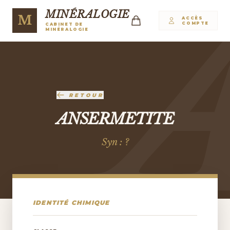
MINÉRALOGIE
M
ACCÈS
COMPTE
CABINET DE
MINÉRALOGIE
RETOUR
ANSERMETITE
Syn : ?
IDENTITÉ CHIMIQUE