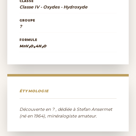
CLASSE
Classe IV - Oxydes - Hydroxyde
GROUPE
?
FORMULE
MnV
O
4H
O
2
6
2
ÉTYMOLOGIE
Découverte en ? , dédiée à Stefan Ansermet
(né en 1964), minéralogiste amateur.