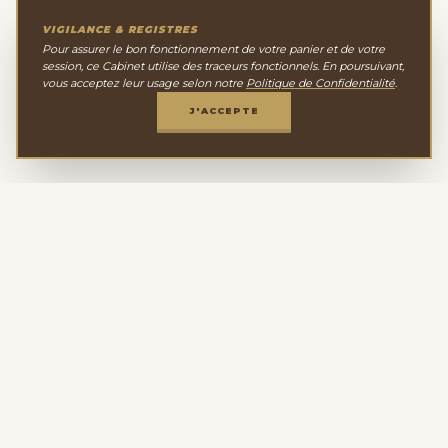
VIGILANCE & REGISTRES
Pour assurer le bon fonctionnement de votre panier et de votre
session, ce Cabinet utilise des traceurs fonctionnels. En poursuivant,
vous acceptez leur usage selon notre
Politique de Confidentialité
.
J'ACCEPTE
Le Cabinet de
Minéralogie