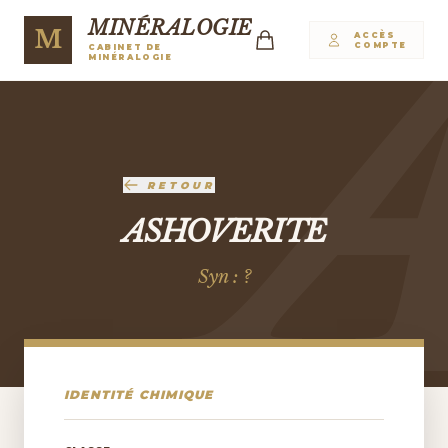
MINÉRALOGIE
M
ACCÈS
COMPTE
CABINET DE
MINÉRALOGIE
RETOUR
ASHOVERITE
Syn : ?
IDENTITÉ CHIMIQUE