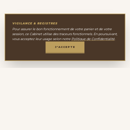
VIGILANCE & REGISTRES
Pour assurer le bon fonctionnement de votre panier et de votre
session, ce Cabinet utilise des traceurs fonctionnels. En poursuivant,
vous acceptez leur usage selon notre
Politique de Confidentialité
.
J'ACCEPTE
Le Cabinet de