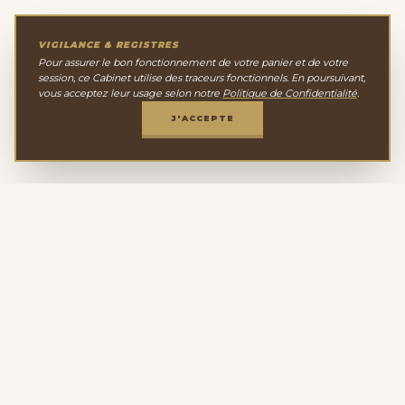
VIGILANCE & REGISTRES
Pour assurer le bon fonctionnement de votre panier et de votre
session, ce Cabinet utilise des traceurs fonctionnels. En poursuivant,
vous acceptez leur usage selon notre
Politique de Confidentialité
.
J'ACCEPTE
Le Cabinet de
Minéralogie