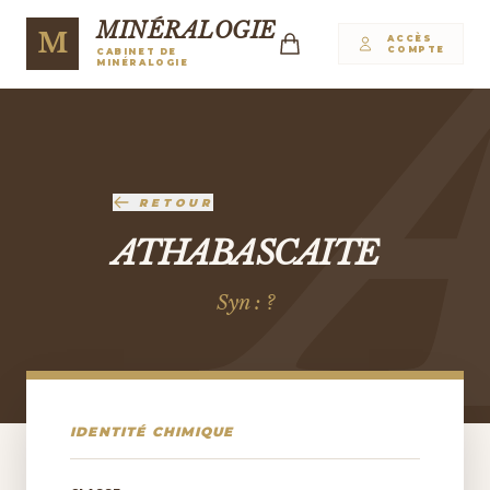
MINÉRALOGIE
M
ACCÈS
COMPTE
CABINET DE
MINÉRALOGIE
RETOUR
ATHABASCAITE
Syn : ?
IDENTITÉ CHIMIQUE