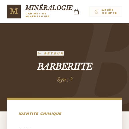
MINÉRALOGIE
M
ACCÈS
COMPTE
CABINET DE
MINÉRALOGIE
RETOUR
BARBERIITE
Syn : ?
IDENTITÉ CHIMIQUE