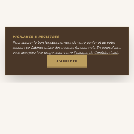
VIGILANCE & REGISTRES
Pour assurer le bon fonctionnement de votre panier et de votre
session, ce Cabinet utilise des traceurs fonctionnels. En poursuivant,
vous acceptez leur usage selon notre
Politique de Confidentialité
.
J'ACCEPTE