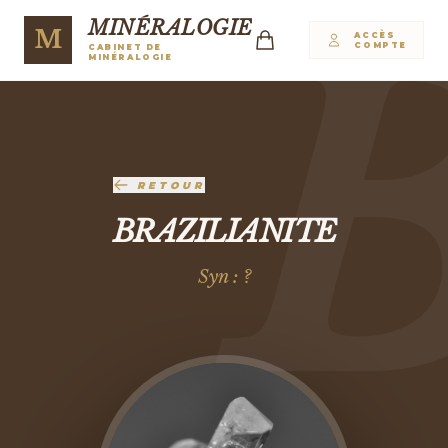
MINÉRALOGIE
M
ACCÈS
COMPTE
CABINET DE
MINÉRALOGIE
RETOUR
BRAZILIANITE
Syn : ?