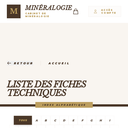
MINÉRALOGIE
M
ACCÈS
COMPTE
CABINET DE
MINÉRALOGIE
|
RETOUR
ACCUEIL
LISTE DES FICHES
TECHNIQUES
INDEX ALPHABÉTIQUE
A
B
C
D
E
F
G
H
I
TOUS