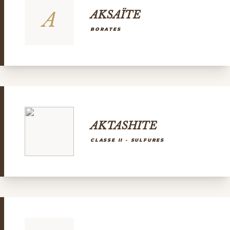
A
AKSAÏTE
BORATES
AKTASHITE
CLASSE II - SULFURES