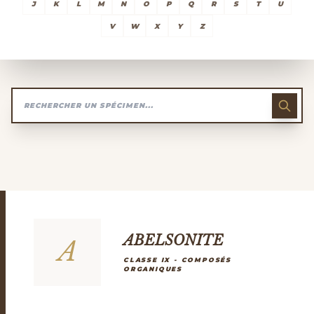
J
K
L
M
N
O
P
Q
R
S
T
U
V
W
X
Y
Z
ABELSONITE
A
CLASSE IX - COMPOSÉS
ORGANIQUES