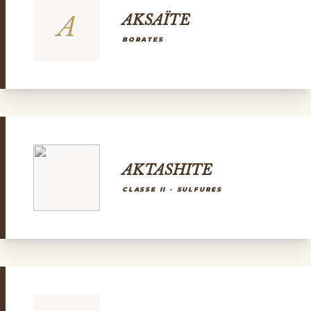
A
AKSAÏTE
BORATES
AKTASHITE
CLASSE II - SULFURES