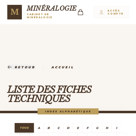
MINÉRALOGIE
M
ACCÈS
COMPTE
CABINET DE
MINÉRALOGIE
|
RETOUR
ACCUEIL
LISTE DES FICHES
TECHNIQUES
INDEX ALPHABÉTIQUE
A
B
C
D
E
F
G
H
I
TOUS