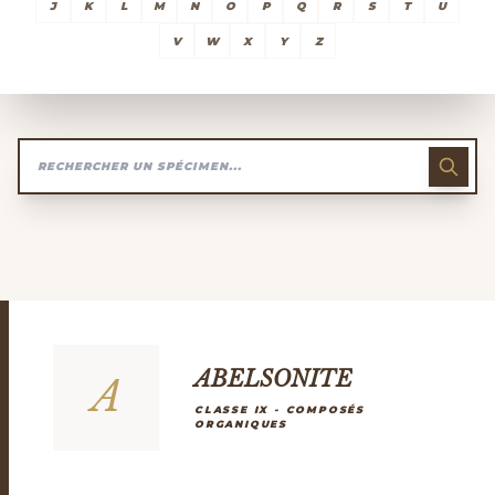
J
K
L
M
N
O
P
Q
R
S
T
U
V
W
X
Y
Z
ABELSONITE
A
CLASSE IX - COMPOSÉS
ORGANIQUES