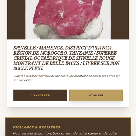
SPINELLE / MAHENGE, DISTRICT D’ULANGA,
RÉGION DE MOROGORO, TANZANIE / SUPERBE
CRISTAL OCTAÉDRIQUE DE SPINELLE ROUGE
MONTRANT DE BELLE FACES / LIVRÉE SUR SON
SOCLE PLEXI.
Superbe cristal octaédrique de spinelle rouge montrant de belle faces. Livrée sur
son socle plexi.
CONSULTER
AJOUTER
VIGILANCE & REGISTRES
Pour assurer le bon fonctionnement de votre panier et de votre