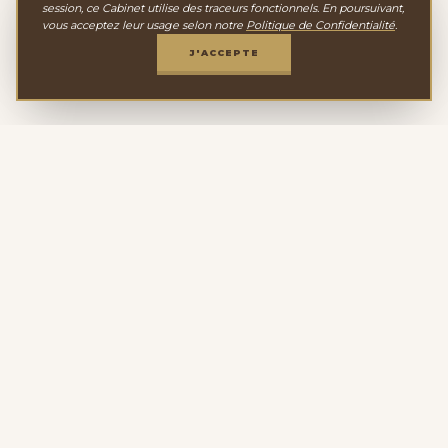
session, ce Cabinet utilise des traceurs fonctionnels. En poursuivant,
ACCÉDER AU CATALOGUE
vous acceptez leur usage selon notre
Politique de Confidentialité
.
COMPLET
J'ACCEPTE
15+ ans
D'EXPERTISE
Paiement
BANQUE POSTAL