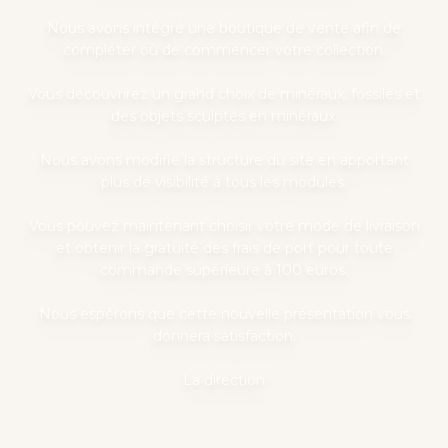
Nous avons intégré une boutique de vente afin de
compléter où de commencer votre collection.
Vous découvrirez un grand choix de minéraux, fossiles et
des objets sculptés en minéraux.
Nous avons modifié la structure du site en apportant
plus de visibilité à tous les modules.
Vous pouvez maintenant choisir votre mode de livraison
et obtenir la gratuité des frais de port pour toute
commande supérieure à 100 euros.
Nous espérons que cette nouvelle présentation vous
donnera satisfaction.
La direction