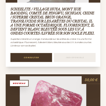
SCHEELITE / VILLAGE HUYA, MONT XUE
BAODING, COMTÉ DE PINGWU, SICHUAN, CHINE
/ SUPERBE CRISTAL BRUN ORANGE,
TRANSLUCIDE SUR LES ARÊTES DU CRISTAL. IL
A UNE FORME OCTAÉDRIQUE. FLUORESCENT, IL
DEVIENT BLANC BLEUTÉE SOUS LES U.V. À
ONDES COURTES /LIVRÉE SUR SON SOCLE PLEXI.
Superbe cristal brun orange, translucide sur les arêtes du cristal. Il a une forme
octaédrique. Fluorescent, il devient blanc bleutée sous les U.V. à ondes courtes.
Livrée sur son socle plexi.
CONSULTER
INDISPONIBLE
50,00 €
NOUVEAU