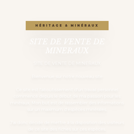
HÉRITAGE & MINÉRAUX
SITE DE VENTE DE
MINERAUX
SITE DE VENTE DE MINERAUX
Bienvenue sur notre nouveau site
Ce site est l'aboutissement d'un travail personnel
commencé depuis le début de ma passion pour les
minéraux. Mon but est de rassembler des informations
sur un maximum d'espèces minérales.
J'ai donc décidé de mettre à la disposition des visiteurs
de ce site des fiches sur ces espèces.