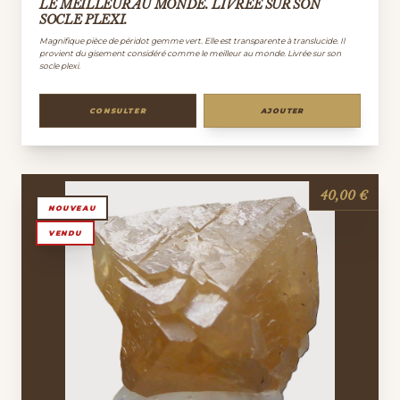
LE MEILLEUR AU MONDE. LIVRÉE SUR SON
SOCLE PLEXI.
Magnifique pièce de péridot gemme vert. Elle est transparente à translucide. Il
provient du gisement considéré comme le meilleur au monde. Livrée sur son
socle plexi.
CONSULTER
AJOUTER
40,00 €
NOUVEAU
VENDU