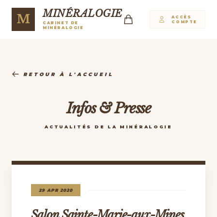
MINÉRALOGIE
M
ACCÈS
COMPTE
CABINET DE
MINÉRALOGIE
RETOUR À L'ACCUEIL
Infos & Presse
ACTUALITÉS DE LA MINÉRALOGIE
29 APR 2020
Salon Sainte-Marie-aux-Mines