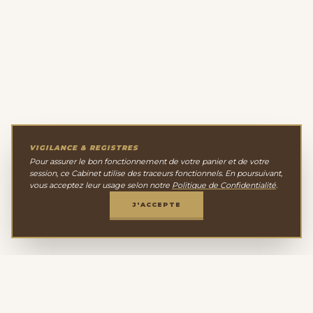
VIGILANCE & REGISTRES
Pour assurer le bon fonctionnement de votre panier et de votre
session, ce Cabinet utilise des traceurs fonctionnels. En poursuivant,
vous acceptez leur usage selon notre
Politique de Confidentialité
.
J'ACCEPTE