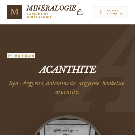
MINÉRALOGIE
M
ACCÈS
COMPTE
CABINET DE
MINÉRALOGIE
RETOUR
ACANTHITE
Syn : Argyrite, daleminzite, argyrose, henkelite,
argentite.