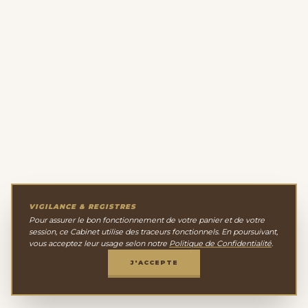
VIGILANCE & REGISTRES
Pour assurer le bon fonctionnement de votre panier et de votre
session, ce Cabinet utilise des traceurs fonctionnels. En poursuivant,
vous acceptez leur usage selon notre
Politique de Confidentialité
.
J'ACCEPTE