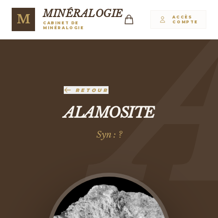
MINÉRALOGIE
M
ACCÈS
COMPTE
CABINET DE
MINÉRALOGIE
RETOUR
ALAMOSITE
Syn : ?