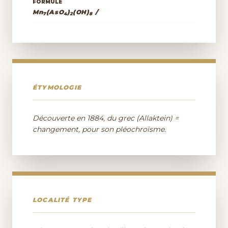
FORMULE
Mn
(AsO
)
(OH)
/
7
4
2
8
ÉTYMOLOGIE
Découverte en 1884, du grec (Allaktein) =
changement, pour son pléochroïsme.
LOCALITÉ TYPE