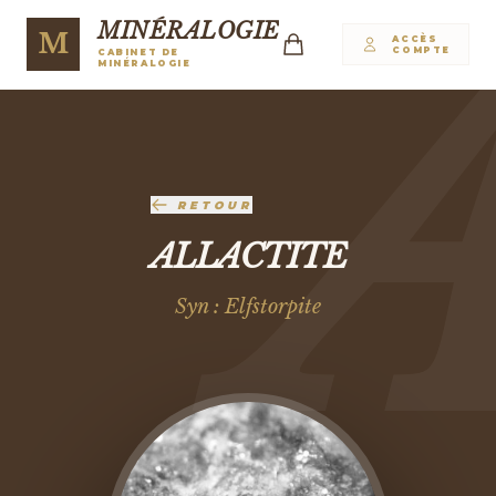
MINÉRALOGIE
M
ACCÈS
COMPTE
CABINET DE
MINÉRALOGIE
RETOUR
ALLACTITE
Syn : Elfstorpite