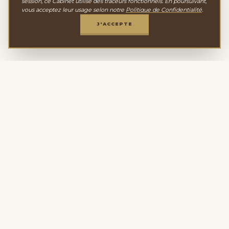
session, ce Cabinet utilise des traceurs fonctionnels. En poursuivant,
vous acceptez leur usage selon notre
Politique de Confidentialité
.
J'ACCEPTE
Le Cabinet de
Minéralogie
Depuis 2011, nous sélectionnons avec passion une