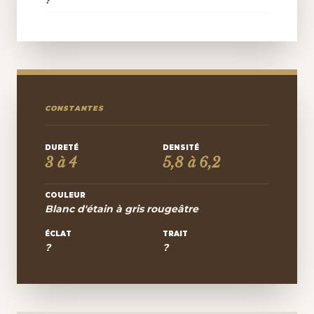
?
CONSTANTES
DURETÉ
DENSITÉ
3 à 4
5,8 à 6,2
COULEUR
Blanc d'étain à gris rougeâtre
ÉCLAT
TRAIT
?
?