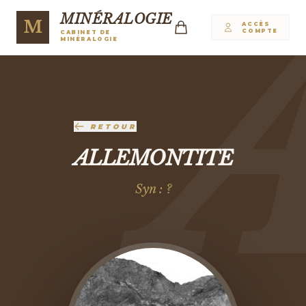
MINÉRALOGIE
M
ACCÈS
COMPTE
CABINET DE
MINÉRALOGIE
RETOUR
ALLEMONTITE
Syn : ?