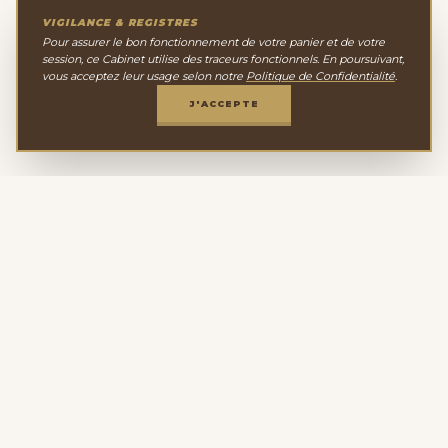
VIGILANCE & REGISTRES
Pour assurer le bon fonctionnement de votre panier et de votre
session, ce Cabinet utilise des traceurs fonctionnels. En poursuivant,
vous acceptez leur usage selon notre
Politique de Confidentialité
.
J'ACCEPTE
Le Cabinet de
Minéralogie