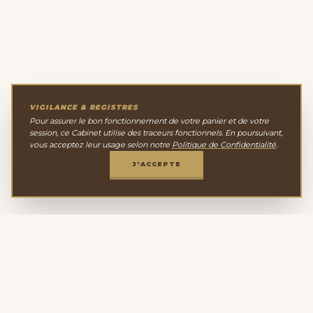
VIGILANCE & REGISTRES
Pour assurer le bon fonctionnement de votre panier et de votre
session, ce Cabinet utilise des traceurs fonctionnels. En poursuivant,
vous acceptez leur usage selon notre
Politique de Confidentialité
.
J'ACCEPTE