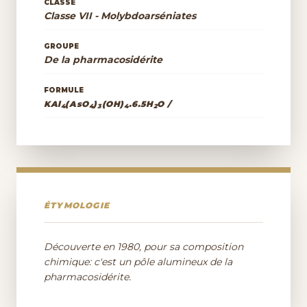
CLASSE
Classe VII - Molybdoarséniates
GROUPE
De la pharmacosidérite
FORMULE
KAl
(AsO
)
(OH)
.6.5H
O /
4
4
3
4
2
ÉTYMOLOGIE
Découverte en 1980, pour sa composition
chimique: c'est un pôle alumineux de la
pharmacosidérite.