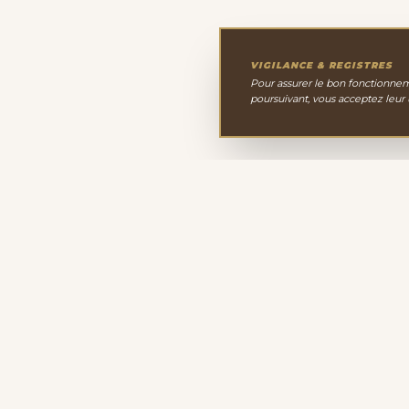
VIGILANCE & REGISTRES
Pour assurer le bon fonctionneme
poursuivant, vous acceptez leur
Le Cabinet de Minéralo
Depuis 2011, nous sélectionnons avec passion une 