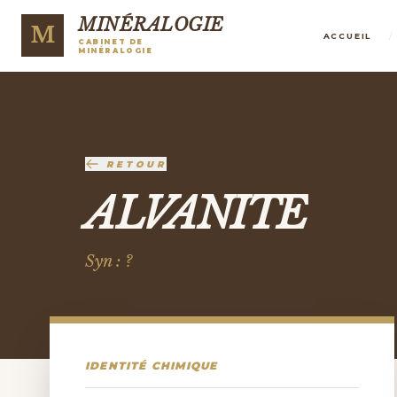
MINÉRALOGIE
M
/
ACCUEIL
CABINET DE
MINÉRALOGIE
RETOUR
ALVANITE
Syn : ?
IDENTITÉ CHIMIQUE