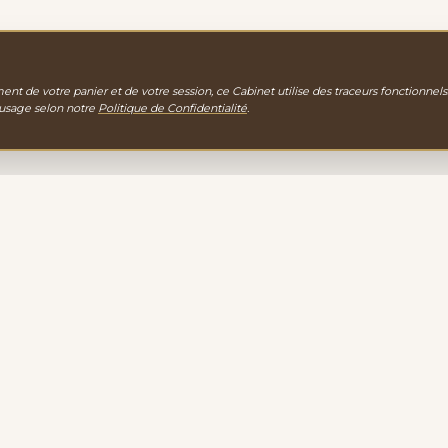
nt de votre panier et de votre session, ce Cabinet utilise des traceurs fonctionnels
 usage selon notre
Politique de Confidentialité
.
gie
EXPLORATION
PORTAIL D'ACCUEIL
gamme de
LA BOUTIQUE