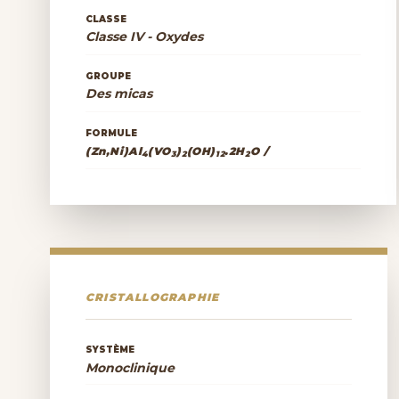
CLASSE
Classe IV - Oxydes
GROUPE
Des micas
FORMULE
(Zn,Ni)Al
(VO
)
(OH)
.2H
O /
4
3
2
12
2
CRISTALLOGRAPHIE
SYSTÈME
Monoclinique