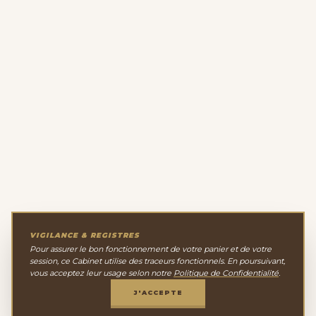
VIGILANCE & REGISTRES
Pour assurer le bon fonctionnement de votre panier et de votre
session, ce Cabinet utilise des traceurs fonctionnels. En poursuivant,
vous acceptez leur usage selon notre
Politique de Confidentialité
.
J'ACCEPTE