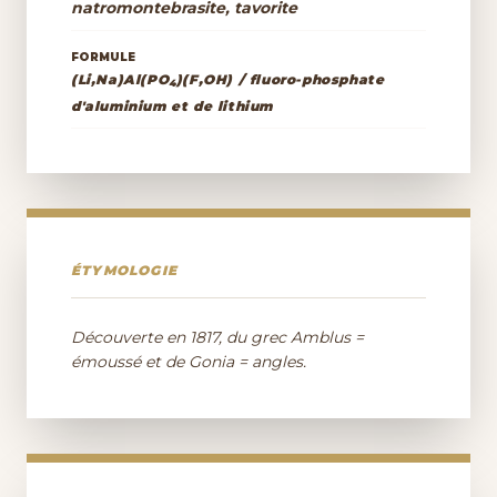
natromontebrasite, tavorite
FORMULE
(Li,Na)Al(PO
)(F,OH) / fluoro-phosphate
4
d'aluminium et de lithium
ÉTYMOLOGIE
Découverte en 1817, du grec Amblus =
émoussé et de Gonia = angles.