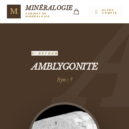
MINÉRALOGIE
M
ACCÈS
COMPTE
CABINET DE
MINÉRALOGIE
RETOUR
AMBLYGONITE
Syn : ?