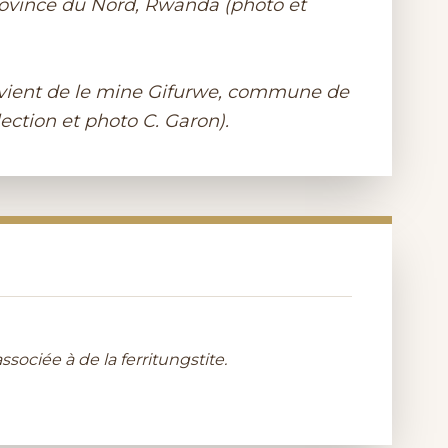
ovince du Nord, Rwanda (photo et
provient de le mine Gifurwe, commune de
ection et photo C. Garon).
ociée à de la ferritungstite.