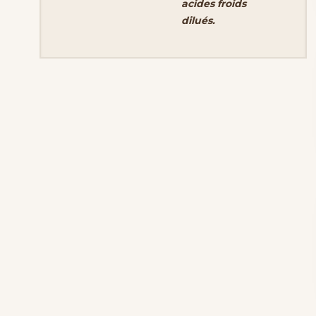
acides froids
dilués.