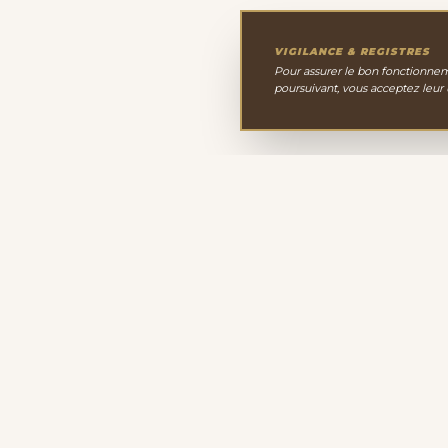
VIGILANCE & REGISTRES
Pour assurer le bon fonctionneme
poursuivant, vous acceptez leur
Le Cabinet de Minéralo
Depuis 2011, nous sélectionnons avec passion une 
minéraux, cristaux et fossiles. Notre site de vente en l