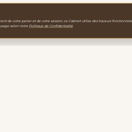
nt de votre panier et de votre session, ce Cabinet utilise des traceurs fonctionnels
 usage selon notre
Politique de Confidentialité
.
gie
EXPLORATION
PORTAIL D'ACCUEIL
gamme de
LA BOUTIQUE
igne vous