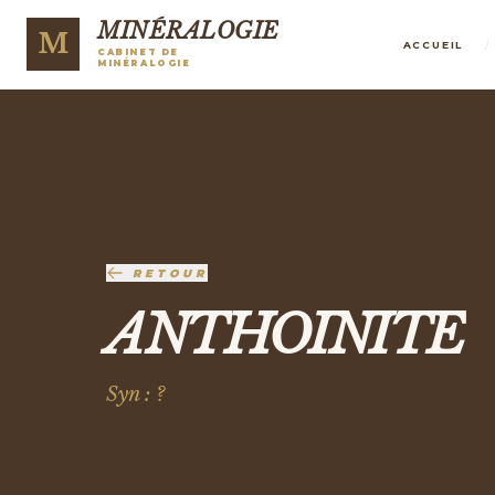
MINÉRALOGIE
M
/
ACCUEIL
CABINET DE
MINÉRALOGIE
RETOUR
ANTHOINITE
Syn : ?