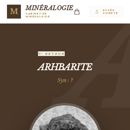
MINÉRALOGIE
M
ACCÈS
COMPTE
CABINET DE
MINÉRALOGIE
RETOUR
ARHBARITE
Syn : ?