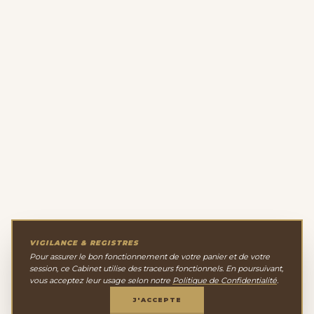
VIGILANCE & REGISTRES
Pour assurer le bon fonctionnement de votre panier et de votre
session, ce Cabinet utilise des traceurs fonctionnels. En poursuivant,
vous acceptez leur usage selon notre
Politique de Confidentialité
.
J'ACCEPTE