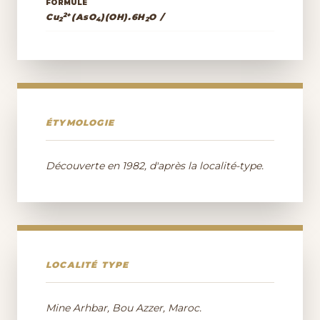
FORMULE
2+
Cu
(AsO
)(OH).6H
O /
2
4
2
ÉTYMOLOGIE
Découverte en 1982, d'après la localité-type.
LOCALITÉ TYPE
Mine Arhbar, Bou Azzer, Maroc.