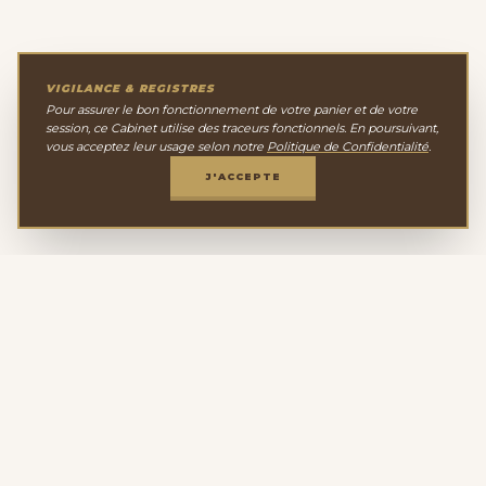
VIGILANCE & REGISTRES
Pour assurer le bon fonctionnement de votre panier et de votre
session, ce Cabinet utilise des traceurs fonctionnels. En poursuivant,
vous acceptez leur usage selon notre
Politique de Confidentialité
.
J'ACCEPTE
Le Cabinet de