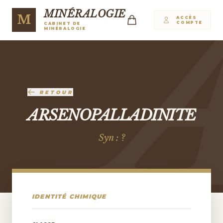
MINÉRALOGIE
M
ACCÈS
COMPTE
CABINET DE
MINÉRALOGIE
RETOUR
ARSENOPALLADINITE
Syn : ?
IDENTITÉ CHIMIQUE