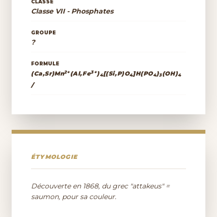
CLASSE
Classe VII - Phosphates
GROUPE
?
FORMULE
2+
3+
(Ca,Sr)Mn
(Al,Fe
)
[(Si,P)O
]H(PO
)
(OH)
4
4
4
3
4
/
ÉTYMOLOGIE
Découverte en 1868, du grec "attakeus" =
saumon, pour sa couleur.