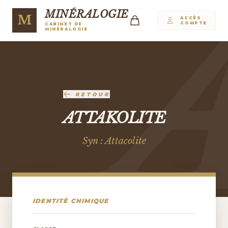
MINÉRALOGIE
M
ACCÈS
COMPTE
CABINET DE
MINÉRALOGIE
RETOUR
ATTAKOLITE
Syn : Attacolite
IDENTITÉ CHIMIQUE