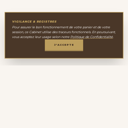
VIGILANCE & REGISTRES
Pour assurer le bon fonctionnement de votre panier et de votre
session, ce Cabinet utilise des traceurs fonctionnels. En poursuivant,
vous acceptez leur usage selon notre
Politique de Confidentialité
.
J'ACCEPTE
Le Cabinet de