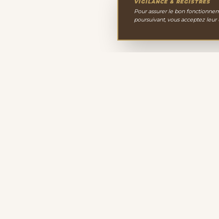
VIGILANCE & REGISTRES
Pour assurer le bon fonctionneme
poursuivant, vous acceptez leur
Le Cabinet de Minéralo
Depuis 2011, nous sélectionnons avec passion une 
minéraux, cristaux et fossiles. Notre site de vente en l
propose des spécimens d'exception pour enrichir votre