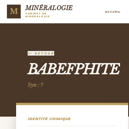
MINÉRALOGIE
M
/
ACCUEIL
CABINET DE
MINÉRALOGIE
RETOUR
BABEFPHITE
Syn : ?
IDENTITÉ CHIMIQUE