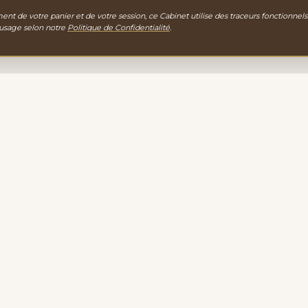
nt de votre panier et de votre session, ce Cabinet utilise des traceurs fonctionnels
 usage selon notre
Politique de Confidentialité
.
gie
EXPLORATION
PORTAIL D'ACCUEIL
gamme de
LA BOUTIQUE
igne vous
ACTE DE CONTACT
 cabinet