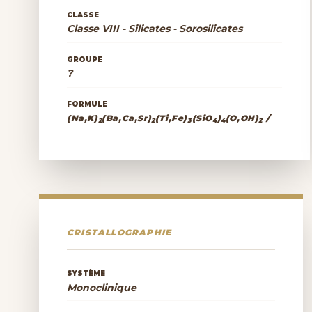
CLASSE
Classe VIII - Silicates - Sorosilicates
GROUPE
?
FORMULE
(Na,K)
(Ba,Ca,Sr)
(Ti,Fe)
(SiO
)
(O,OH)
/
2
2
3
4
4
2
CRISTALLOGRAPHIE
SYSTÈME
Monoclinique