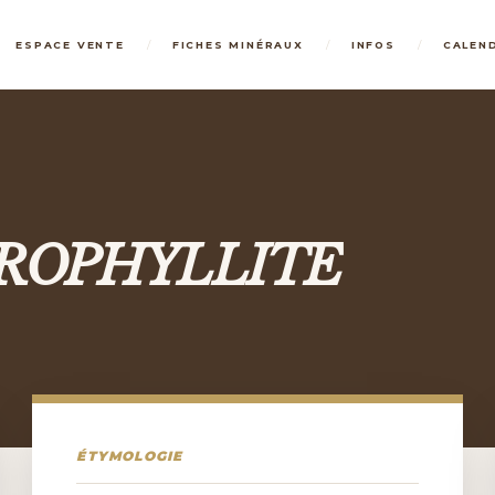
/
/
/
ESPACE VENTE
FICHES MINÉRAUX
INFOS
CALEN
ROPHYLLITE
ÉTYMOLOGIE