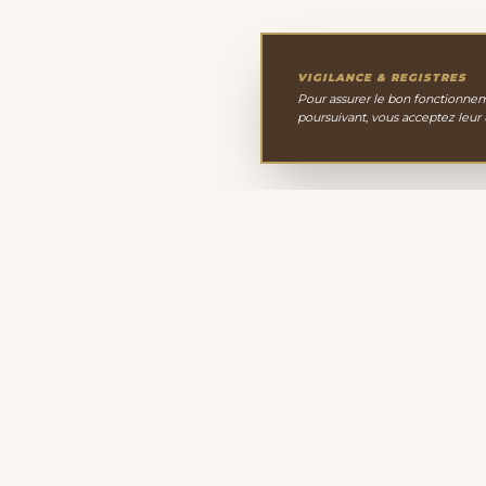
VIGILANCE & REGISTRES
Pour assurer le bon fonctionneme
poursuivant, vous acceptez leur
Le Cabinet de Minéralo
Depuis 2011, nous sélectionnons avec passion une 