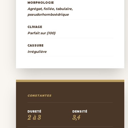
MORPHOLOGIE
Agrégat, foliée, tabulaire,
pseudorhomboédrique
CLIVAGE
Parfait sur {100}
CASSURE
Irrégulière
CONSTANTES
DURETÉ
DENSITÉ
2 à 3
3,4