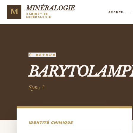
MINÉRALOGIE
M
/
ACCUEIL
CABINET DE
MINÉRALOGIE
RETOUR
BARYTOLAMP
Syn : ?
IDENTITÉ CHIMIQUE