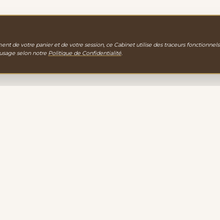
nt de votre panier et de votre session, ce Cabinet utilise des traceurs fonctionnels
 usage selon notre
Politique de Confidentialité
.
gie
EXPLORATION
PORTAIL D'ACCUEIL
gamme de
LA BOUTIQUE