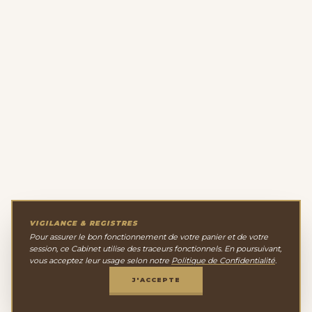
VIGILANCE & REGISTRES
Pour assurer le bon fonctionnement de votre panier et de votre
session, ce Cabinet utilise des traceurs fonctionnels. En poursuivant,
vous acceptez leur usage selon notre
Politique de Confidentialité
.
J'ACCEPTE