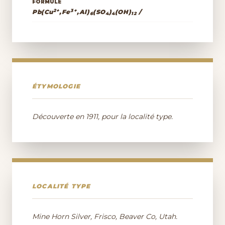
FORMULE
2+
3+
Pb(Cu
,Fe
,Al)
(SO
)
(OH)
/
6
4
4
12
ÉTYMOLOGIE
Découverte en 1911, pour la localité type.
LOCALITÉ TYPE
Mine Horn Silver, Frisco, Beaver Co, Utah.