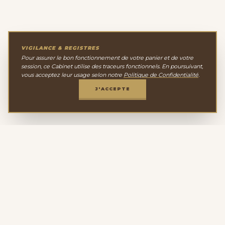
VIGILANCE & REGISTRES
Pour assurer le bon fonctionnement de votre panier et de votre
session, ce Cabinet utilise des traceurs fonctionnels. En poursuivant,
vous acceptez leur usage selon notre
Politique de Confidentialité
.
J'ACCEPTE
Le Cabinet de