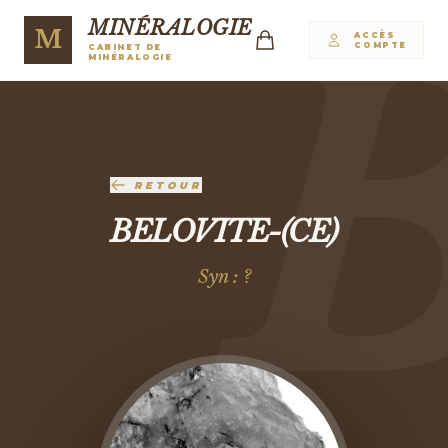
MINÉRALOGIE
M
ACCÈS
COMPTE
CABINET DE
MINÉRALOGIE
RETOUR
BELOVITE-(CE)
Syn : ?