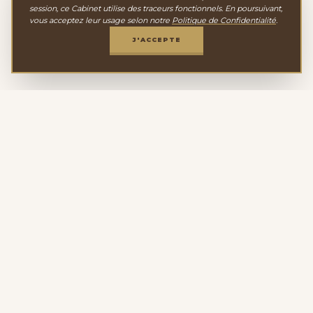
session, ce Cabinet utilise des traceurs fonctionnels. En poursuivant,
vous acceptez leur usage selon notre
Politique de Confidentialité
.
J'ACCEPTE
Le Cabinet de
Minéralogie
Depuis 2011, nous sélectionnons avec passion une