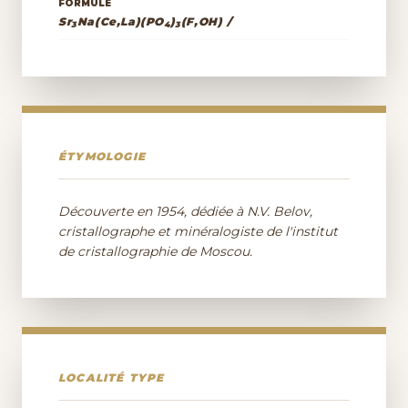
FORMULE
Sr
Na(Ce,La)(PO
)
(F,OH) /
3
4
3
ÉTYMOLOGIE
Découverte en 1954, dédiée à N.V. Belov,
cristallographe et minéralogiste de l'institut
de cristallographie de Moscou.
LOCALITÉ TYPE