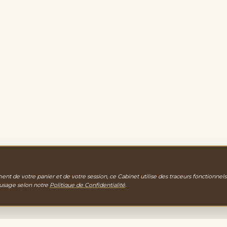
nt de votre panier et de votre session, ce Cabinet utilise des traceurs fonctionnels
 usage selon notre
Politique de Confidentialité
.