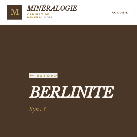
MINÉRALOGIE
M
/
ACCUEIL
CABINET DE
MINÉRALOGIE
RETOUR
BERLINITE
Syn : ?