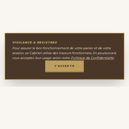
VIGILANCE & REGISTRES
Pour assurer le bon fonctionnement de votre panier et de votre
session, ce Cabinet utilise des traceurs fonctionnels. En poursuivant,
vous acceptez leur usage selon notre
Politique de Confidentialité
.
J'ACCEPTE