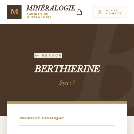
MINÉRALOGIE
M
ACCÈS
COMPTE
CABINET DE
MINÉRALOGIE
RETOUR
BERTHIERINE
Syn : ?
IDENTITÉ CHIMIQUE