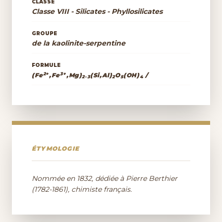
CLASSE
Classe VIII - Silicates - Phyllosilicates
GROUPE
de la kaolinite-serpentine
FORMULE
2+
3+
(Fe
,Fe
,Mg)
(Si,Al)
O
(OH)
/
2-3
2
5
4
ÉTYMOLOGIE
Nommée en 1832, dédiée à Pierre Berthier
(1782-1861), chimiste français.