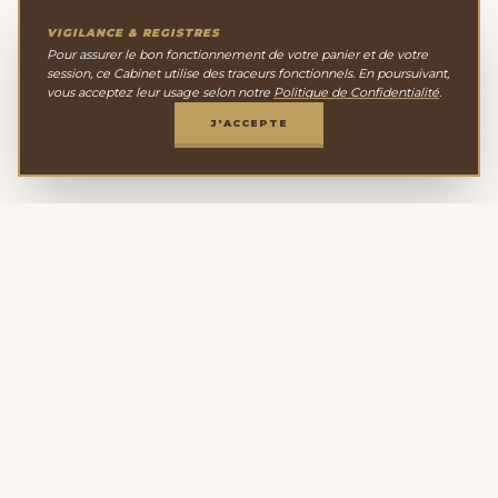
VIGILANCE & REGISTRES
Pour assurer le bon fonctionnement de votre panier et de votre
session, ce Cabinet utilise des traceurs fonctionnels. En poursuivant,
vous acceptez leur usage selon notre
Politique de Confidentialité
.
J'ACCEPTE
Le Cabinet de
Minéralogie