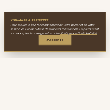
VIGILANCE & REGISTRES
Pour assurer le bon fonctionnement de votre panier et de votre
session, ce Cabinet utilise des traceurs fonctionnels. En poursuivant,
vous acceptez leur usage selon notre
Politique de Confidentialité
.
J'ACCEPTE
Le Cabinet de