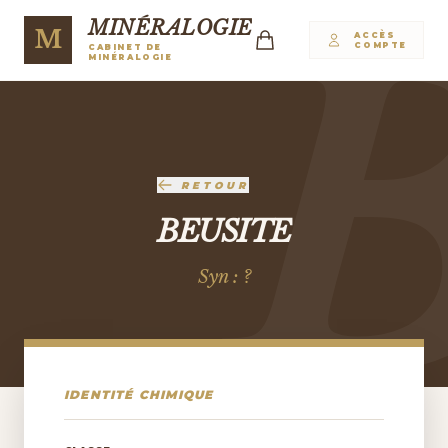
MINÉRALOGIE
M
ACCÈS
COMPTE
CABINET DE
MINÉRALOGIE
RETOUR
BEUSITE
Syn : ?
IDENTITÉ CHIMIQUE