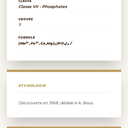
CLASSE
Classe VII - Phosphates
GROUPE
?
FORMULE
2+
2+
(Mn
,Fe
,Ca,Mg)
(PO
)
/
3
4
2
ÉTYMOLOGIE
Découverte en 1968, dédiée à A. Beus.