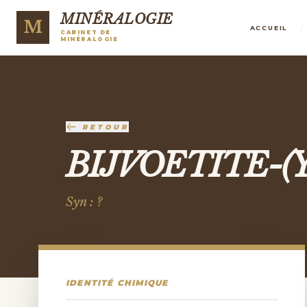
MINÉRALOGIE
M
/
ACCUEIL
CABINET DE
MINÉRALOGIE
RETOUR
BIJVOETITE-(Y
Syn : ?
IDENTITÉ CHIMIQUE