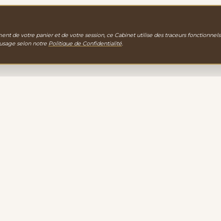
nt de votre panier et de votre session, ce Cabinet utilise des traceurs fonctionnels
 usage selon notre
Politique de Confidentialité
.
gie
EXPLORATION
PORTAIL D'ACCUEIL
gamme de
LA BOUTIQUE
igne vous