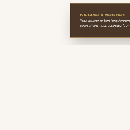
VIGILANCE & REGISTRES
Pour assurer le bon fonctionneme
poursuivant, vous acceptez leur
Le Cabinet de Minéralo
Depuis 2011, nous sélectionnons avec passion une 
minéraux, cristaux et fossiles. Notre site de vente en l