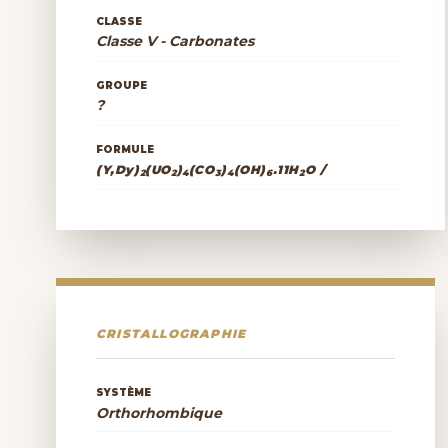
CLASSE
Classe V - Carbonates
GROUPE
?
FORMULE
(Y,Dy)
(UO
)
(CO
)
(OH)
.11H
O /
2
2
4
3
4
6
2
CRISTALLOGRAPHIE
SYSTÈME
Orthorhombique