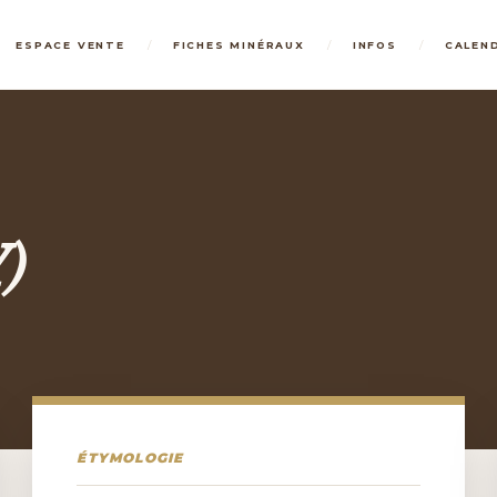
/
/
/
ESPACE VENTE
FICHES MINÉRAUX
INFOS
CALEN
)
ÉTYMOLOGIE