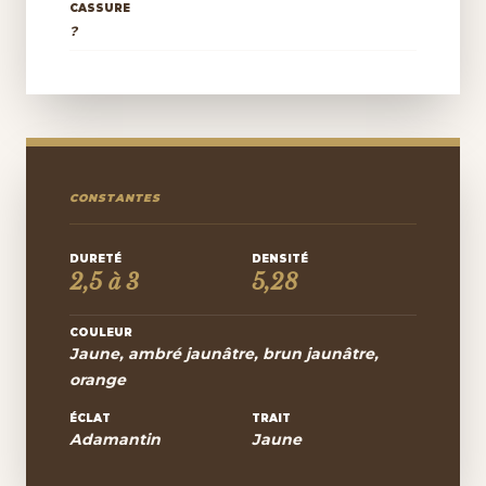
CASSURE
?
CONSTANTES
DURETÉ
DENSITÉ
2,5 à 3
5,28
COULEUR
Jaune, ambré jaunâtre, brun jaunâtre,
orange
ÉCLAT
TRAIT
Adamantin
Jaune