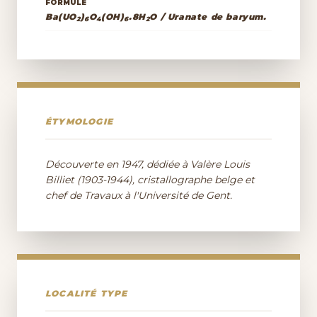
FORMULE
Ba(UO
)
O
(OH)
.8H
O / Uranate de baryum.
2
6
4
6
2
ÉTYMOLOGIE
Découverte en 1947, dédiée à Valère Louis
Billiet (1903-1944), cristallographe belge et
chef de Travaux à l'Université de Gent.
LOCALITÉ TYPE