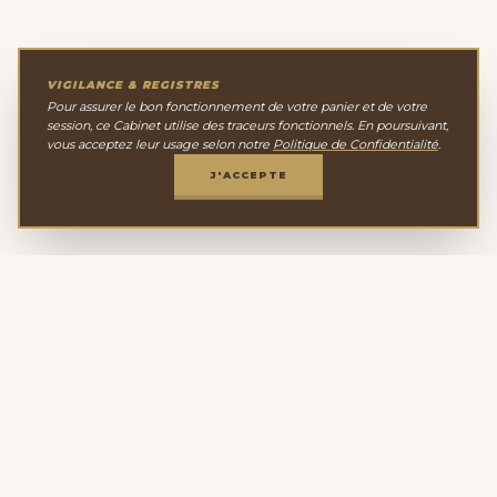
VIGILANCE & REGISTRES
Pour assurer le bon fonctionnement de votre panier et de votre
session, ce Cabinet utilise des traceurs fonctionnels. En poursuivant,
vous acceptez leur usage selon notre
Politique de Confidentialité
.
J'ACCEPTE
Le Cabinet de