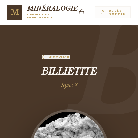
MINÉRALOGIE
M
ACCÈS
COMPTE
CABINET DE
MINÉRALOGIE
RETOUR
BILLIETITE
Syn : ?