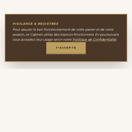
VIGILANCE & REGISTRES
Pour assurer le bon fonctionnement de votre panier et de votre
session, ce Cabinet utilise des traceurs fonctionnels. En poursuivant,
vous acceptez leur usage selon notre
Politique de Confidentialité
.
J'ACCEPTE
Le Cabinet de