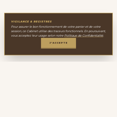
VIGILANCE & REGISTRES
Pour assurer le bon fonctionnement de votre panier et de votre
session, ce Cabinet utilise des traceurs fonctionnels. En poursuivant,
vous acceptez leur usage selon notre
Politique de Confidentialité
.
J'ACCEPTE
Le Cabinet de