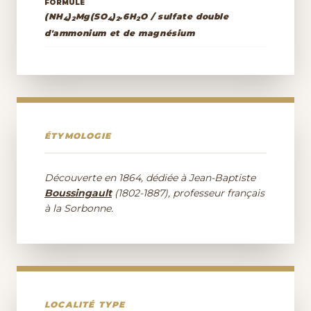
FORMULE
(NH
)
Mg(SO
)
.6H
O / sulfate double
4
2
4
2
2
d'ammonium et de magnésium
ÉTYMOLOGIE
Découverte en 1864, dédiée à Jean-Baptiste
Boussingault
(1802-1887), professeur français
à la Sorbonne.
LOCALITÉ TYPE