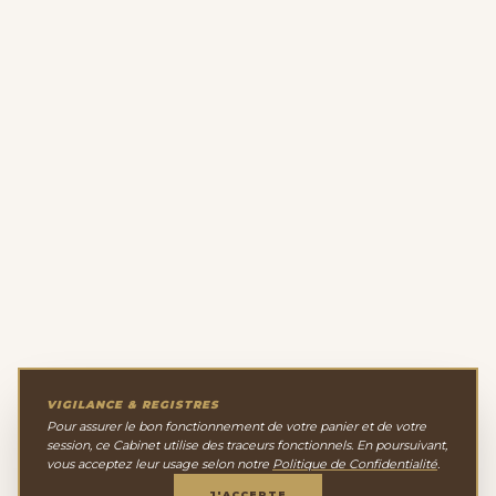
VIGILANCE & REGISTRES
Pour assurer le bon fonctionnement de votre panier et de votre
session, ce Cabinet utilise des traceurs fonctionnels. En poursuivant,
vous acceptez leur usage selon notre
Politique de Confidentialité
.
J'ACCEPTE