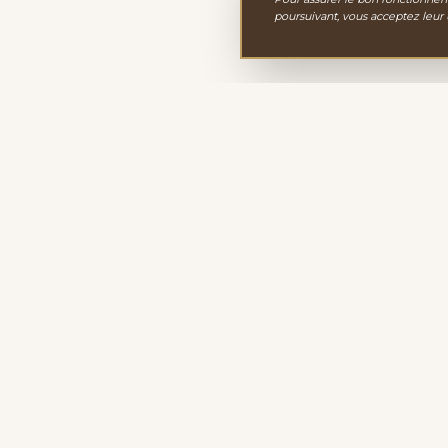
poursuivant, vous acceptez leur
Le Cabinet de Minéralo
Depuis 2011, nous sélectionnons avec passion une 
minéraux, cristaux et fossiles. Notre site de vente en l
propose des spécimens d'exception pour enrichir votre
de curiosités personnel.