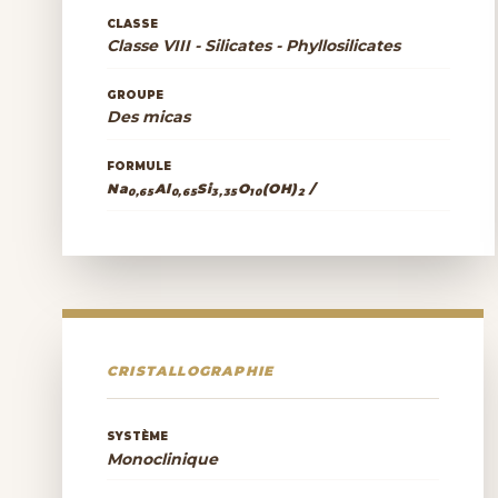
CLASSE
Classe VIII - Silicates - Phyllosilicates
GROUPE
Des micas
FORMULE
Na
Al
Si
O
(OH)
/
0,65
0,65
3,35
10
2
CRISTALLOGRAPHIE
SYSTÈME
Monoclinique