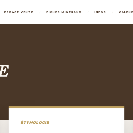
/
/
/
ESPACE VENTE
FICHES MINÉRAUX
INFOS
CALEN
E
ÉTYMOLOGIE