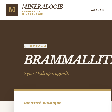
MINÉRALOGIE
M
/
ACCUEIL
CABINET DE
MINÉRALOGIE
RETOUR
BRAMMALLIT
Syn : Hydroparagonite
IDENTITÉ CHIMIQUE