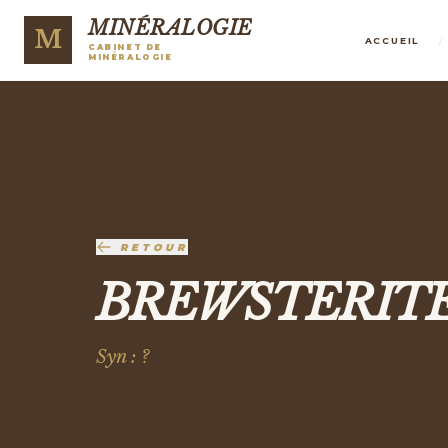
MINÉRALOGIE
M
/
ACCUEIL
CABINET DE
MINÉRALOGIE
RETOUR
BREWSTERIT
Syn : ?