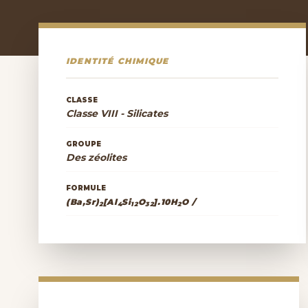
IDENTITÉ CHIMIQUE
CLASSE
Classe VIII - Silicates
GROUPE
Des zéolites
FORMULE
(Ba,Sr)
[Al
Si
O
].10H
O /
2
4
12
32
2