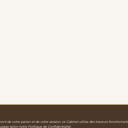
nt de votre panier et de votre session, ce Cabinet utilise des traceurs fonctionnels
 usage selon notre
Politique de Confidentialité
.