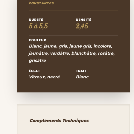
CONSTANTES
DURETÉ
DENSITÉ
5 à 5,5
2,45
COULEUR
Blanc, jaune, gris, jaune gris, incolore,
jaunâtre, verdâtre, blanchâtre, rosâtre,
grisâtre
ÉCLAT
TRAIT
Vitreux, nacré
Blanc
Compléments Techniques