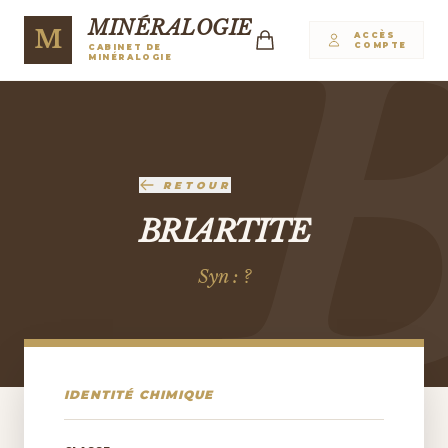
MINÉRALOGIE
M
ACCÈS
COMPTE
CABINET DE
MINÉRALOGIE
RETOUR
BRIARTITE
Syn : ?
IDENTITÉ CHIMIQUE