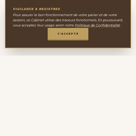
VIGILANCE & REGISTRES
Pour assurer le bon fonctionnement de votre panier et de votre
session, ce Cabinet utilise des traceurs fonctionnels. En poursuivant,
vous acceptez leur usage selon notre
Politique de Confidentialité
.
J'ACCEPTE
Le Cabinet de
Minéralogie