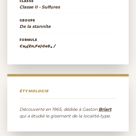
CLASSE
Classe II - Sulfures
GROUPE
De la stannite
FORMULE
Cu
(Zn,Fe)GeS
/
2
4
ÉTYMOLOGIE
Découverte en 1965, dédiée à Gaston
Briart
qui a étudié le gisement de la localité-type.