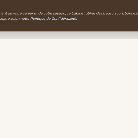
nt de votre panier et de votre session, ce Cabinet utilise des traceurs fonctionnels
 usage selon notre
Politique de Confidentialité
.
gie
EXPLORATION
PORTAIL D'ACCUEIL
gamme de
LA BOUTIQUE
igne vous
ACTE DE CONTACT
 cabinet