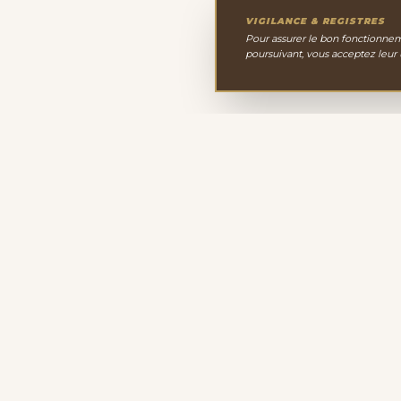
VIGILANCE & REGISTRES
Pour assurer le bon fonctionneme
poursuivant, vous acceptez leur
Le Cabinet de Minéralo
Depuis 2011, nous sélectionnons avec passion une 
minéraux, cristaux et fossiles. Notre site de vente en l
propose des spécimens d'exception pour enrichir votre