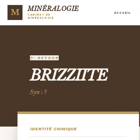
MINÉRALOGIE
M
/
ACCUEIL
CABINET DE
MINÉRALOGIE
RETOUR
BRIZZIITE
Syn : ?
IDENTITÉ CHIMIQUE