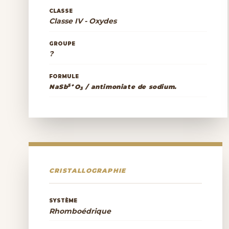
CLASSE
Classe IV - Oxydes
GROUPE
?
FORMULE
5+
NaSb
O
/ antimoniate de sodium.
3
CRISTALLOGRAPHIE
SYSTÈME
Rhomboédrique