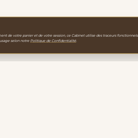
nt de votre panier et de votre session, ce Cabinet utilise des traceurs fonctionnels
 usage selon notre
Politique de Confidentialité
.
gie
EXPLORATION
PORTAIL D'ACCUEIL