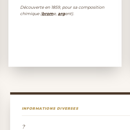
Découverte en 1859, pour sa composition
chimique (
brom
e,
arg
ent).
INFORMATIONS DIVERSES
?