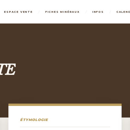
/
/
/
ESPACE VENTE
FICHES MINÉRAUX
INFOS
CALEN
TE
ÉTYMOLOGIE