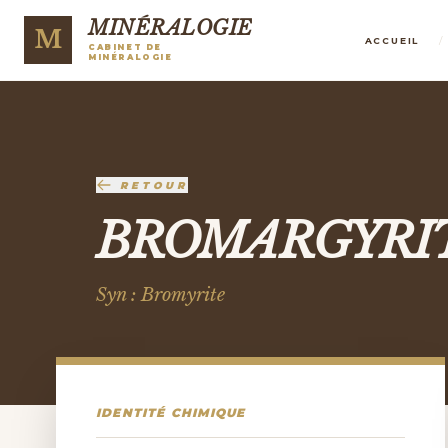
MINÉRALOGIE
M
/
ACCUEIL
CABINET DE
MINÉRALOGIE
RETOUR
BROMARGYRI
Syn : Bromyrite
IDENTITÉ CHIMIQUE