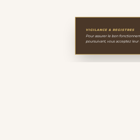
VIGILANCE & REGISTRES
Pour assurer le bon fonctionneme
poursuivant, vous acceptez leur
Le Cabinet de Minéralo