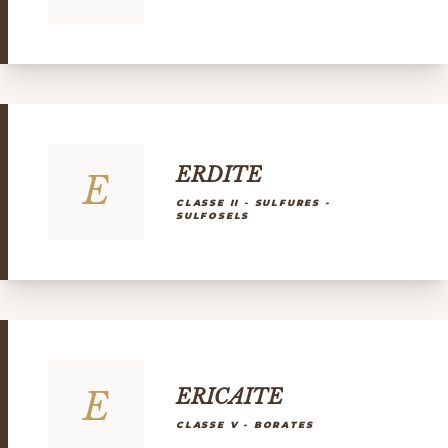
ERDITE
E
CLASSE II - SULFURES -
SULFOSELS
E
ERICAITE
CLASSE V - BORATES