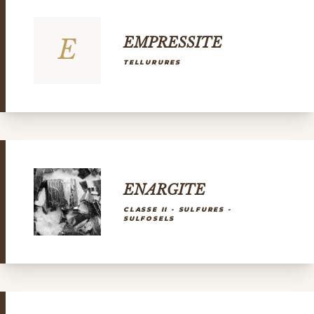
E
EMPRESSITE
TELLURURES
ENARGITE
CLASSE II - SULFURES -
SULFOSELS