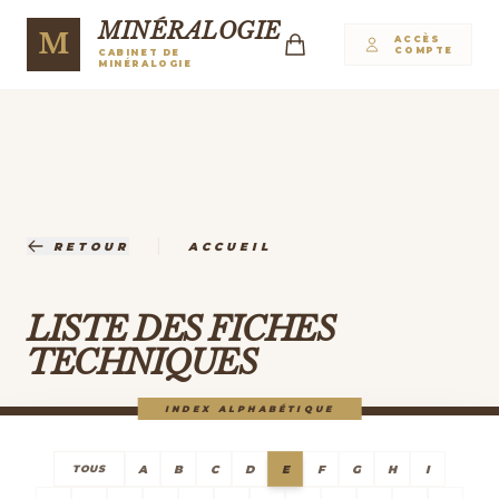
MINÉRALOGIE
M
ACCÈS
COMPTE
CABINET DE
MINÉRALOGIE
|
RETOUR
ACCUEIL
LISTE DES FICHES
TECHNIQUES
INDEX ALPHABÉTIQUE
A
B
C
D
E
F
G
H
I
TOUS