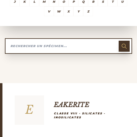
J
K
L
M
N
O
P
Q
R
S
T
U
V
W
X
Y
Z
EAKERITE
E
CLASSE VIII - SILICATES -
INOSILICATES