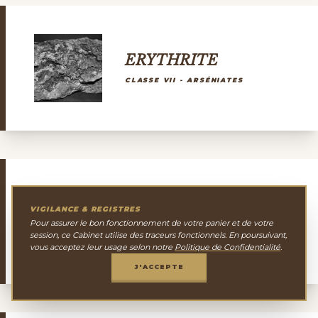
ERYTHRITE
CLASSE VII - ARSÉNIATES
VIGILANCE & REGISTRES
E
ERYTHROSIDERITE
Pour assurer le bon fonctionnement de votre panier et de votre
CLASSE III - HALOGÉNURES
session, ce Cabinet utilise des traceurs fonctionnels. En poursuivant,
vous acceptez leur usage selon notre
Politique de Confidentialité
.
J'ACCEPTE