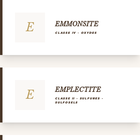
E
EMMONSITE
CLASSE IV - OXYDES
EMPLECTITE
E
CLASSE II - SULFURES -
SULFOSELS