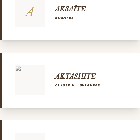
A
AKSAÏTE
BORATES
AKTASHITE
CLASSE II - SULFURES