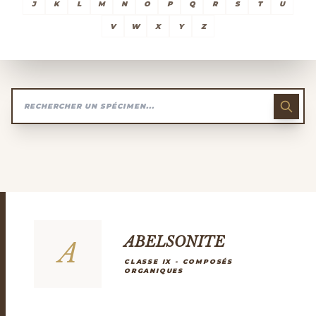
J
K
L
M
N
O
P
Q
R
S
T
U
V
W
X
Y
Z
ABELSONITE
A
CLASSE IX - COMPOSÉS
ORGANIQUES