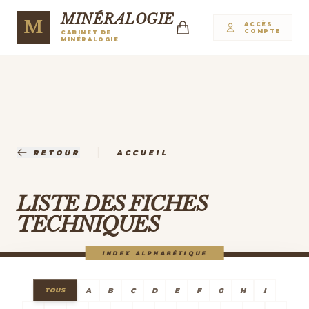
MINÉRALOGIE
M
ACCÈS
COMPTE
CABINET DE
MINÉRALOGIE
|
RETOUR
ACCUEIL
LISTE DES FICHES
TECHNIQUES
INDEX ALPHABÉTIQUE
A
B
C
D
E
F
G
H
I
TOUS