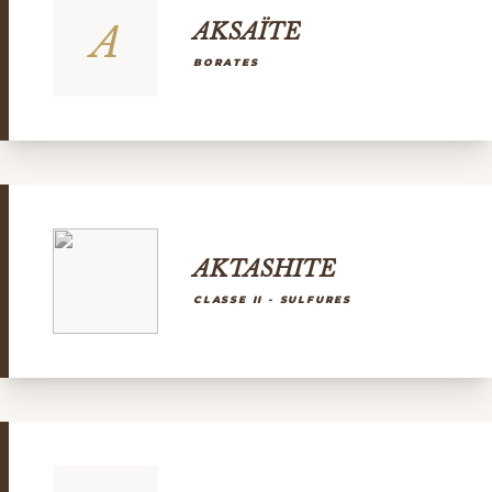
A
AKSAÏTE
BORATES
AKTASHITE
CLASSE II - SULFURES