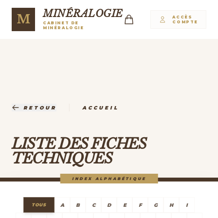
MINÉRALOGIE
M
ACCÈS
COMPTE
CABINET DE
MINÉRALOGIE
|
RETOUR
ACCUEIL
LISTE DES FICHES
TECHNIQUES
INDEX ALPHABÉTIQUE
A
B
C
D
E
F
G
H
I
TOUS