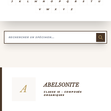
J
K
L
M
N
O
P
Q
R
S
T
U
V
W
X
Y
Z
ABELSONITE
A
CLASSE IX - COMPOSÉS
ORGANIQUES