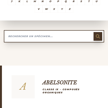
J
K
L
M
N
O
P
Q
R
S
T
U
V
W
X
Y
Z
ABELSONITE
A
CLASSE IX - COMPOSÉS
ORGANIQUES