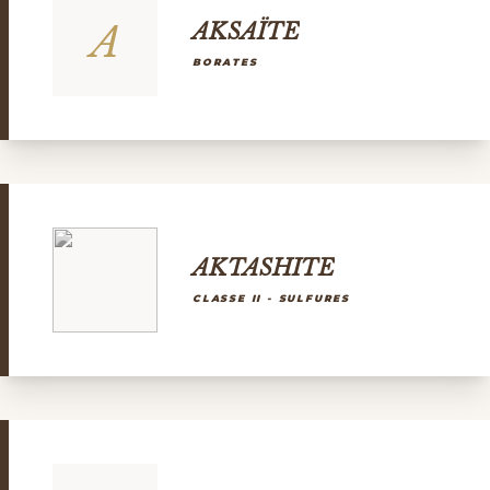
A
AKSAÏTE
BORATES
AKTASHITE
CLASSE II - SULFURES