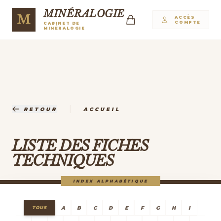
MINÉRALOGIE
M
ACCÈS
COMPTE
CABINET DE
MINÉRALOGIE
|
RETOUR
ACCUEIL
LISTE DES FICHES
TECHNIQUES
INDEX ALPHABÉTIQUE
A
B
C
D
E
F
G
H
I
TOUS