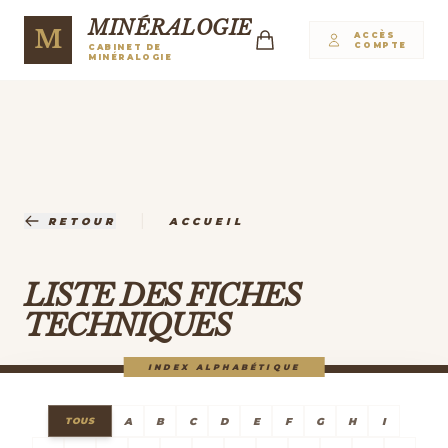
MINÉRALOGIE
M
ACCÈS
COMPTE
CABINET DE
MINÉRALOGIE
|
RETOUR
ACCUEIL
LISTE DES FICHES
TECHNIQUES
INDEX ALPHABÉTIQUE
A
B
C
D
E
F
G
H
I
TOUS