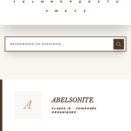
J
K
L
M
N
O
P
Q
R
S
T
U
V
W
X
Y
Z
ABELSONITE
A
CLASSE IX - COMPOSÉS
ORGANIQUES