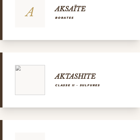
A
AKSAÏTE
BORATES
AKTASHITE
CLASSE II - SULFURES