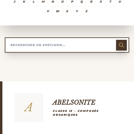
J
K
L
M
N
O
P
Q
R
S
T
U
V
W
X
Y
Z
ABELSONITE
A
CLASSE IX - COMPOSÉS
ORGANIQUES