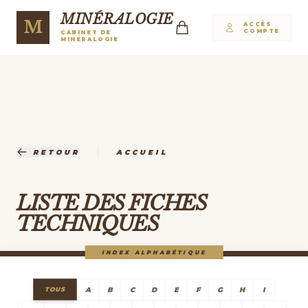
MINÉRALOGIE
M
ACCÈS
COMPTE
CABINET DE
MINÉRALOGIE
|
RETOUR
ACCUEIL
LISTE DES FICHES
TECHNIQUES
INDEX ALPHABÉTIQUE
A
B
C
D
E
F
G
H
I
TOUS