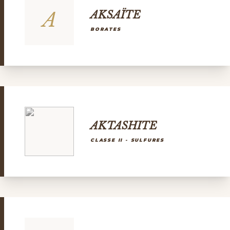
A
AKSAÏTE
BORATES
AKTASHITE
CLASSE II - SULFURES