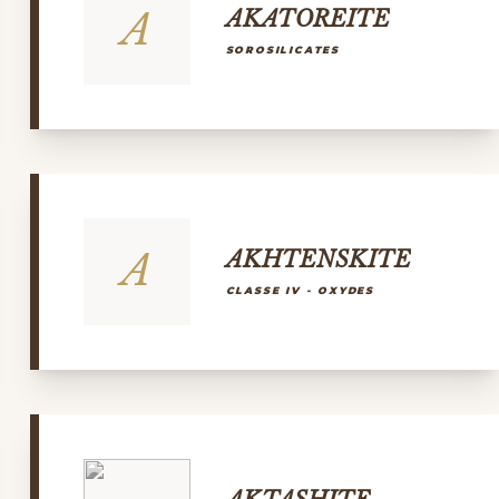
A
AKATOREITE
SOROSILICATES
A
AKHTENSKITE
CLASSE IV - OXYDES