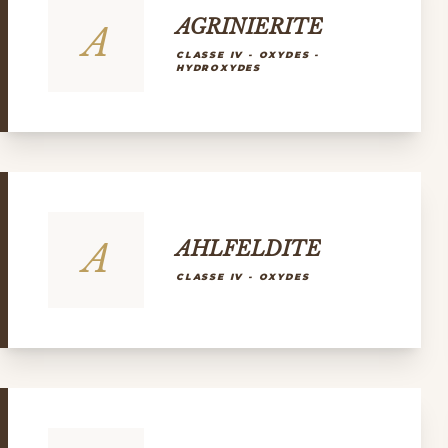
AGRINIERITE
A
CLASSE IV - OXYDES -
HYDROXYDES
A
AHLFELDITE
CLASSE IV - OXYDES