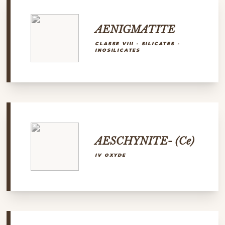
AENIGMATITE
CLASSE VIII - SILICATES -
INOSILICATES
AESCHYNITE- (Ce)
IV OXYDE