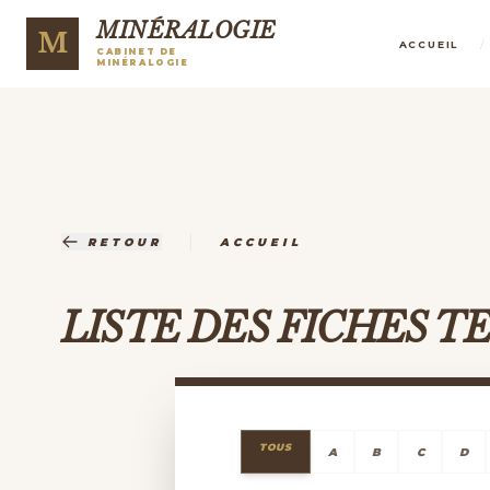
MINÉRALOGIE
M
/
ACCUEIL
CABINET DE
MINÉRALOGIE
|
RETOUR
ACCUEIL
LISTE DES FICHES 
TOUS
A
B
C
D