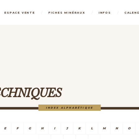
/
/
/
ESPACE VENTE
FICHES MINÉRAUX
INFOS
CALEN
TECHNIQUES
INDEX ALPHABÉTIQUE
E
F
G
H
I
J
K
L
M
N
O