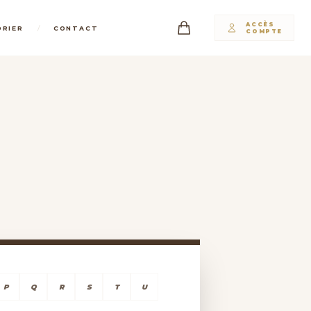
ACCÈS
/
DRIER
CONTACT
COMPTE
P
Q
R
S
T
U