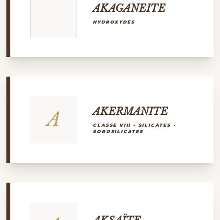
AKAGANEITE
HYDROXYDES
AKERMANITE
A
CLASSE VIII - SILICATES -
SOROSILICATES