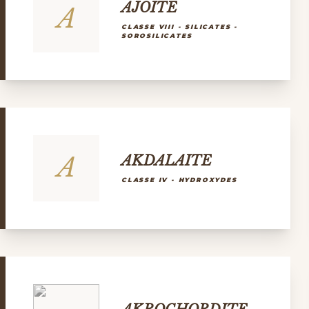
AJOITE
A
CLASSE VIII - SILICATES -
SOROSILICATES
A
AKDALAITE
CLASSE IV - HYDROXYDES