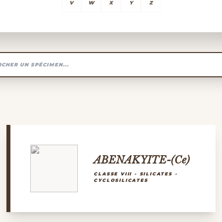
V
W
X
Y
Z
ABENAKYITE-(Ce)
CLASSE VIII - SILICATES -
CYCLOSILICATES