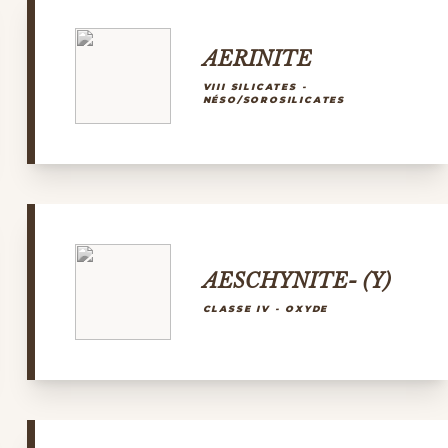
AERINITE
VIII SILICATES -
NÉSO/SOROSILICATES
AESCHYNITE- (Y)
CLASSE IV - OXYDE