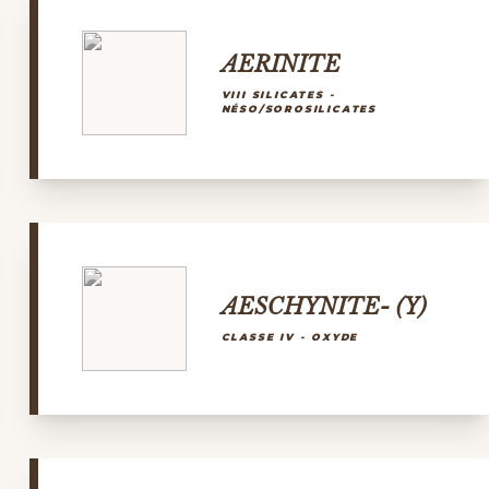
AERINITE
VIII SILICATES -
NÉSO/SOROSILICATES
AESCHYNITE- (Y)
CLASSE IV - OXYDE