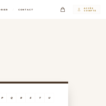
ACCÈS
/
DRIER
CONTACT
COMPTE
P
Q
R
S
T
U