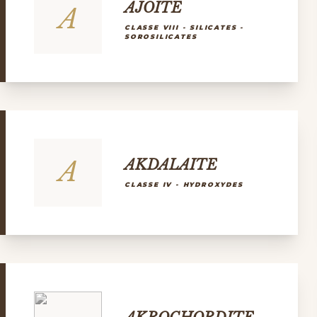
AJOITE
A
CLASSE VIII - SILICATES -
SOROSILICATES
A
AKDALAITE
CLASSE IV - HYDROXYDES