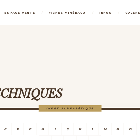
/
/
/
ESPACE VENTE
FICHES MINÉRAUX
INFOS
CALEN
TECHNIQUES
INDEX ALPHABÉTIQUE
E
F
G
H
I
J
K
L
M
N
O