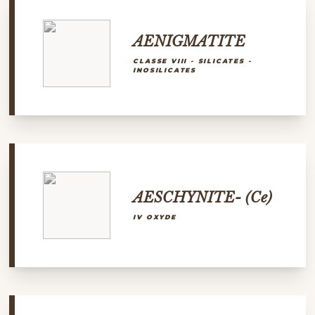
AENIGMATITE
CLASSE VIII - SILICATES -
INOSILICATES
AESCHYNITE- (Ce)
IV OXYDE