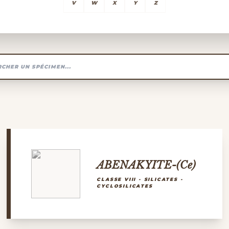
V
W
X
Y
Z
ABENAKYITE-(Ce)
CLASSE VIII - SILICATES -
CYCLOSILICATES