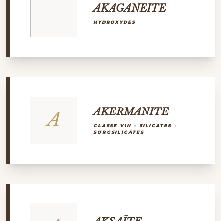
AKAGANEITE
HYDROXYDES
AKERMANITE
A
CLASSE VIII - SILICATES -
SOROSILICATES