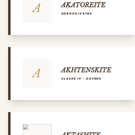
A
AKATOREITE
SOROSILICATES
A
AKHTENSKITE
CLASSE IV - OXYDES