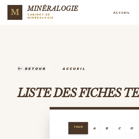
MINÉRALOGIE
M
/
ACCUEIL
CABINET DE
MINÉRALOGIE
|
RETOUR
ACCUEIL
LISTE DES FICHES 
TOUS
A
B
C
D