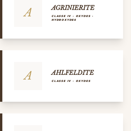
AGRINIERITE
A
CLASSE IV - OXYDES -
HYDROXYDES
A
AHLFELDITE
CLASSE IV - OXYDES