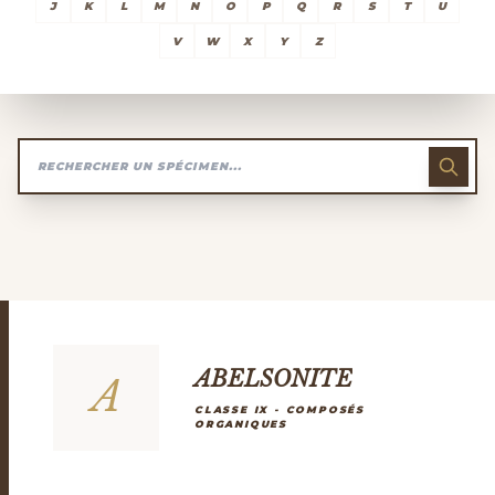
J
K
L
M
N
O
P
Q
R
S
T
U
V
W
X
Y
Z
ABELSONITE
A
CLASSE IX - COMPOSÉS
ORGANIQUES