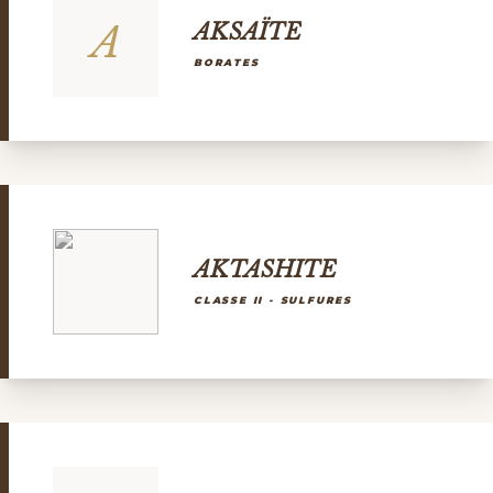
A
AKSAÏTE
BORATES
AKTASHITE
CLASSE II - SULFURES