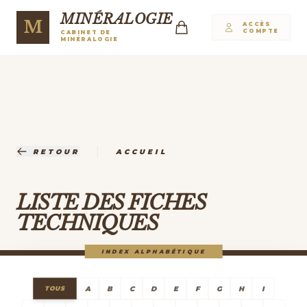
MINÉRALOGIE
M
ACCÈS
COMPTE
CABINET DE
MINÉRALOGIE
|
RETOUR
ACCUEIL
LISTE DES FICHES
TECHNIQUES
INDEX ALPHABÉTIQUE
A
B
C
D
E
F
G
H
I
TOUS