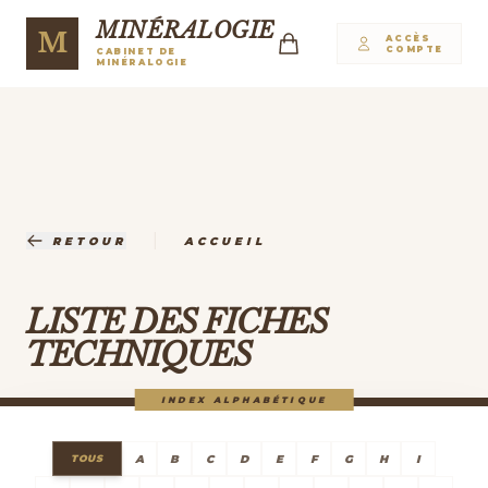
MINÉRALOGIE
M
ACCÈS
COMPTE
CABINET DE
MINÉRALOGIE
|
RETOUR
ACCUEIL
LISTE DES FICHES
TECHNIQUES
INDEX ALPHABÉTIQUE
A
B
C
D
E
F
G
H
I
TOUS