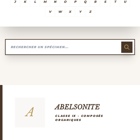
J
K
L
M
N
O
P
Q
R
S
T
U
V
W
X
Y
Z
ABELSONITE
A
CLASSE IX - COMPOSÉS
ORGANIQUES