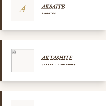
A
AKSAÏTE
BORATES
AKTASHITE
CLASSE II - SULFURES